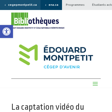
cegepmontpetit.ca
ena.ca
Programmes
Étudiants act
Ouvrir la barre d’outils
La captation vidéo du