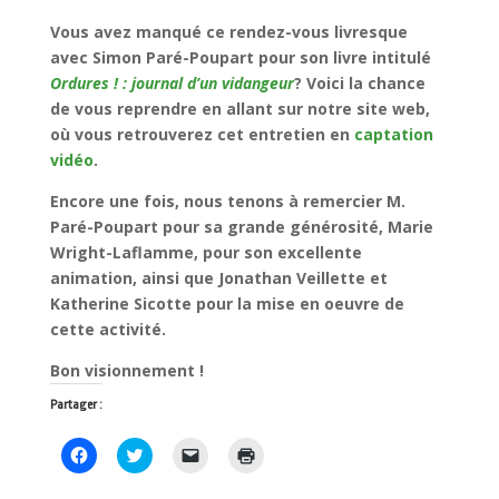
Vous avez manqué ce rendez-vous livresque
avec Simon Paré-Poupart pour son livre intitulé
Ordures ! : journal d’un vidangeur
? Voici la chance
de vous reprendre en allant sur notre site web,
où vous retrouverez cet entretien en
captation
vidéo
.
Encore une fois, nous tenons à remercier M.
Paré-Poupart pour sa grande générosité, Marie
Wright-Laflamme, pour son excellente
animation, ainsi que Jonathan Veillette et
Katherine Sicotte pour la mise en oeuvre de
cette activité.
Bon visionnement !
Partager :
C
C
C
C
l
l
l
l
i
i
i
i
q
q
q
q