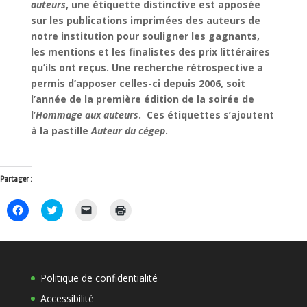
auteurs
, une étiquette distinctive est apposée
sur les publications imprimées des auteurs de
notre institution pour souligner les gagnants,
les mentions et les finalistes des prix littéraires
qu’ils ont reçus. Une recherche rétrospective a
permis d’apposer celles-ci depuis 2006, soit
l’année de la première édition de la soirée de
l’
Hommage aux auteurs
. Ces étiquettes s’ajoutent
à la pastille
Auteur du cégep
.
Partager :
Cliquez
Cliquez
Cliquer
Cliquer
pour
pour
pour
pour
partager
partager
envoyer
imprimer(ouvre
sur
sur
un
dans
Facebook(ouvre
Twitter(ouvre
lien
une
dans
dans
par
nouvelle
une
une
e-
fenêtre)
nouvelle
nouvelle
mail
Politique de confidentialité
fenêtre)
fenêtre)
à
un
ami(ouvre
Accessibilité
dans