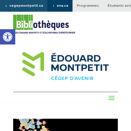
cegepmontpetit.ca
ena.ca
Programmes
Étudiants act
Ouvrir la barre d’outils