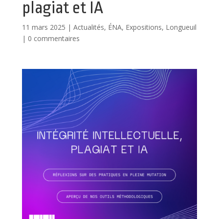
plagiat et IA
11 mars 2025
|
Actualités
,
ÉNA
,
Expositions
,
Longueuil
|
0 commentaires