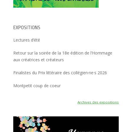
n
ê
t
r
e
)
EXPOSITIONS
Lectures d’été
Retour sur la soirée de la 18e édition de l’Hommage
aux créatrices et créateurs
Finalistes du Prix littéraire des collégien·ne·s 2026
Montpetit coup de coeur
Archives des expositions