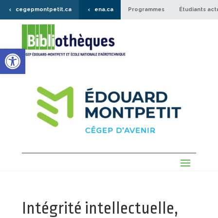
cegepmontpetit.ca
ena.ca
Programmes
Étudiants act
Ouvrir la barre d’outils
Intégrité intellectuelle,