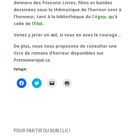
donnera des frissons!
Livres, films et bandes
dessinées sous la thématique de l’horreur sont à
l’honneur, tant à la bibliothèque du
Cégep
, qu’à
celle de l’
ÉNA
.
Venez y jeter un œil, si vous en avez le courage…
De plus, nous vous proposons de consulter
une
liste
de romans d’horreur disponibles sur
Pretnumerique.ca
.
Partager :
C
C
C
C
l
l
l
l
i
i
i
i
q
q
q
q
u
u
u
u
e
e
e
e
z
z
r
r
p
p
p
p
o
o
o
o
u
u
u
u
r
r
r
r
p
p
e
i
a
a
n
m
POUR PARTIR DU BON CLIC!
r
r
v
p