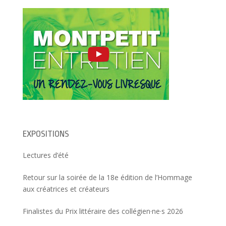
l
e
u
e
f
n
f
e
e
e
n
n
n
ê
o
ê
t
u
t
r
v
r
e
e
e
)
l
)
l
e
f
e
n
ê
t
r
e
)
EXPOSITIONS
Lectures d’été
Retour sur la soirée de la 18e édition de l’Hommage
aux créatrices et créateurs
Finalistes du Prix littéraire des collégien·ne·s 2026