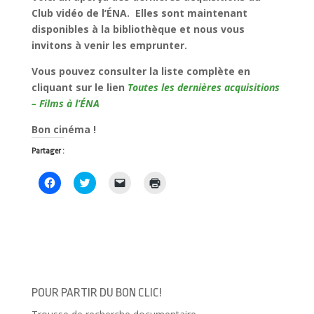
Club vidéo de l’ÉNA. Elles sont maintenant
disponibles à la bibliothèque et nous vous
invitons à venir les emprunter.
Vous pouvez consulter la liste complète en
cliquant sur le lien
Toutes les dernières acquisitions
– Films à l’ÉNA
Bon cinéma !
Partager :
C
C
C
C
l
l
l
l
i
i
i
i
q
q
q
q
u
u
u
u
e
e
e
e
z
z
r
r
p
p
p
p
o
o
o
o
u
u
u
u
r
r
r
r
p
p
e
i
a
a
n
m
POUR PARTIR DU BON CLIC!
r
r
v
p
t
t
o
r