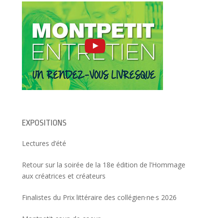
e
f
n
f
e
e
e
n
n
n
ê
o
ê
t
u
t
r
v
r
e
e
e
)
l
)
l
e
f
e
n
ê
t
r
e
)
EXPOSITIONS
Lectures d’été
Retour sur la soirée de la 18e édition de l’Hommage
aux créatrices et créateurs
Finalistes du Prix littéraire des collégien·ne·s 2026