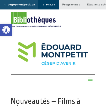
cegepmontpetit.ca
ena.ca
Programmes
Étudiants act
Ouvrir la barre d’outils
Nouveautés – Films à