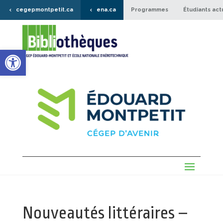
cegepmontpetit.ca
ena.ca
Programmes
Étudiants act
Ouvrir la barre d’outils
Nouveautés littéraires –