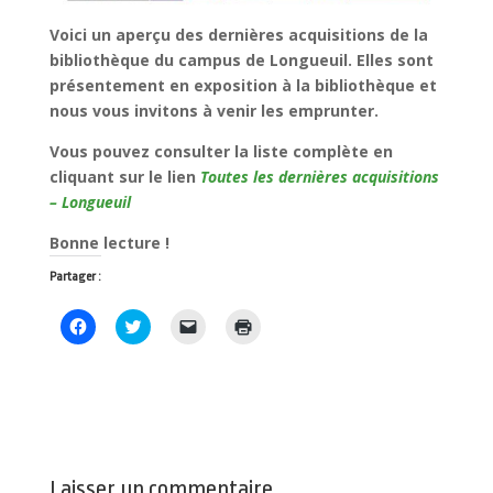
Voici un aperçu des dernières acquisitions de la
bibliothèque du campus de Longueuil. Elles sont
présentement en exposition à la bibliothèque et
nous vous invitons à venir les emprunter.
Vous pouvez consulter la liste complète en
cliquant sur le lien
Toutes les dernières acquisitions
– Longueuil
Bonne lecture !
Partager :
C
C
C
C
l
l
l
l
i
i
i
i
q
q
q
q
u
u
u
u
e
e
e
e
z
z
r
r
p
p
p
p
o
o
o
o
u
u
u
u
r
r
r
r
p
p
e
i
Laisser un commentaire