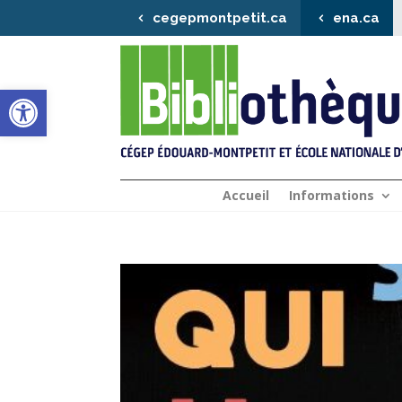
cegepmontpetit.ca
ena.ca
Ouvrir la barre d’outils
Accueil
Informations