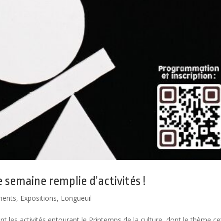
e semaine remplie d’activités !
ments
,
Expositions
,
Longueuil
nt les activités entourant le Printemps de la culture, dont le thème ce